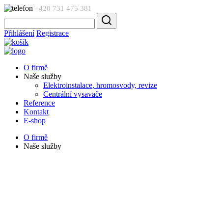
+420 731 475 381
Přihlášení
Registrace
O firmě
Naše služby
Elektroinstalace, hromosvody, revize
Centrální vysavače
Reference
Kontakt
E-shop
O firmě
Naše služby