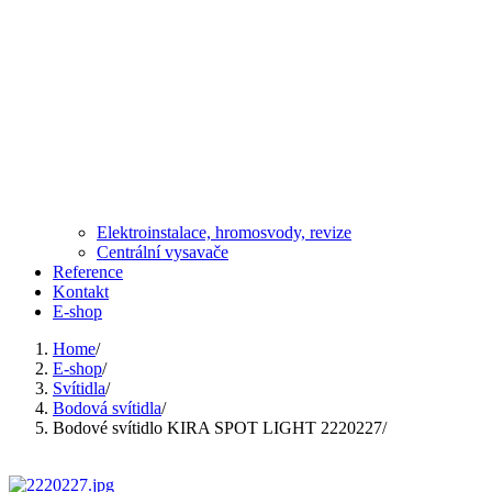
Elektroinstalace, hromosvody, revize
Centrální vysavače
Reference
Kontakt
E-shop
Home
/
E-shop
/
Svítidla
/
Bodová svítidla
/
Bodové svítidlo KIRA SPOT LIGHT 2220227
/