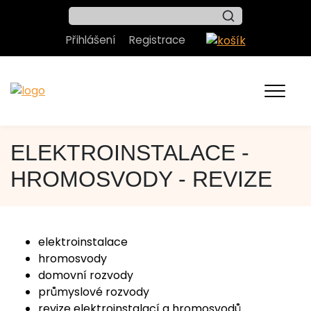
Přihlášení
Registrace
ELEKTROINSTALACE -
HROMOSVODY - REVIZE
elektroinstalace
hromosvody
domovní rozvody
průmyslové rozvody
revize elektroinstalací a hromosvodů