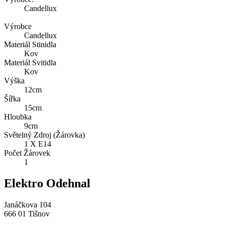
Candellux
Výrobce
Candellux
Materiál Stinidla
Kov
Materiál Svitidla
Kov
Výška
12cm
Šířka
15cm
Hloubka
9cm
Světelný Zdroj (Žárovka)
1 X E14
Počet Žárovek
1
Elektro Odehnal
Janáčkova 104
666 01 Tišnov