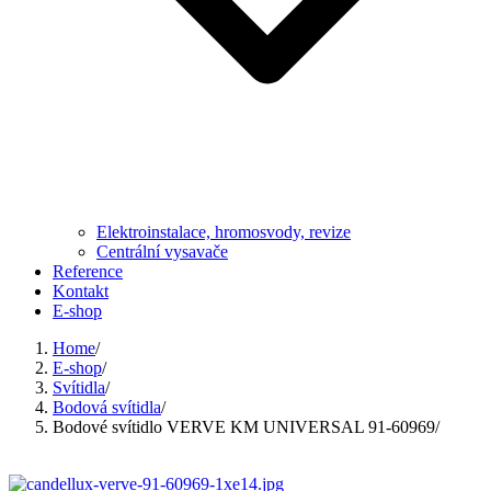
Elektroinstalace, hromosvody, revize
Centrální vysavače
Reference
Kontakt
E-shop
Home
/
E-shop
/
Svítidla
/
Bodová svítidla
/
Bodové svítidlo VERVE KM UNIVERSAL 91-60969
/