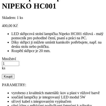
NIPEKO HC001
Skladem: 1 ks
400,00 Kč
LED skřipcová stolní lampička Nipeko HC001 růžová - malý
pomocník pro pohodlné čtení, psaní a práci na PC.
Díky skřipci ji můžete umístit kamkoliv potřebujete, např. na
desku stolu nebo poličku.
Rozpětí skřipce je 20 mm.
Množství
ks
Koupit
PARAMETRY:
vyrobeno z kvalitních materiálů: kov a plast v růžové barvě
součástí lampičky je integrovaný LED modul 5W
síťový kabel s integrovaným vypínačem
silný klips s měkkými podložkami šetrnými k nábytku