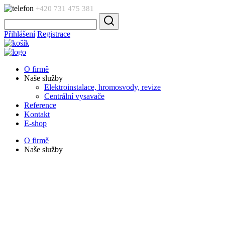
+420 731 475 381
Přihlášení
Registrace
O firmě
Naše služby
Elektroinstalace, hromosvody, revize
Centrální vysavače
Reference
Kontakt
E-shop
O firmě
Naše služby