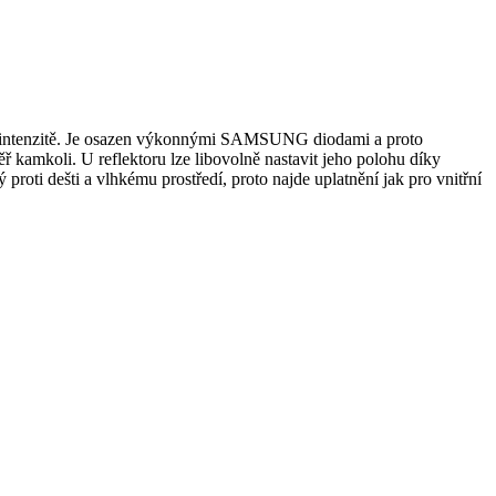
né intenzitě. Je osazen výkonnými SAMSUNG diodami a proto
ř kamkoli. U reflektoru lze libovolně nastavit jeho polohu díky
roti dešti a vlhkému prostředí, proto najde uplatnění jak pro vnitřní