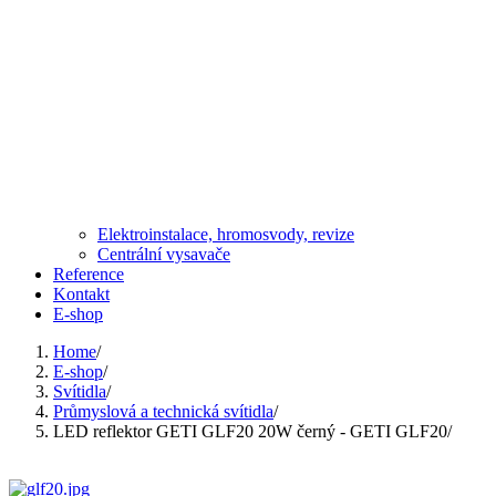
Elektroinstalace, hromosvody, revize
Centrální vysavače
Reference
Kontakt
E-shop
Home
/
E-shop
/
Svítidla
/
Průmyslová a technická svítidla
/
LED reflektor GETI GLF20 20W černý - GETI GLF20
/