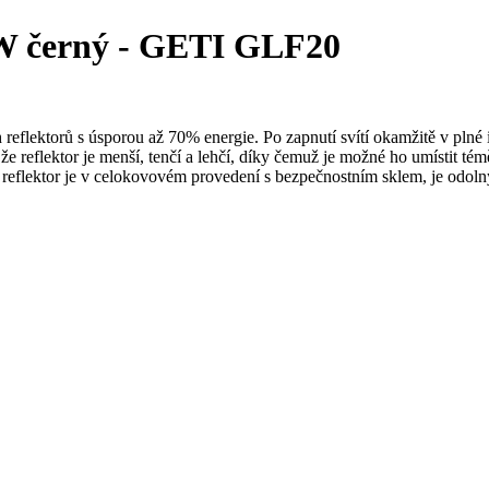
W černý - GETI GLF20
eflektorů s úsporou až 70% energie. Po zapnutí svítí okamžitě v pl
 reflektor je menší, tenčí a lehčí, díky čemuž je možné ho umístit témě
eflektor je v celokovovém provedení s bezpečnostním sklem, je odolný p