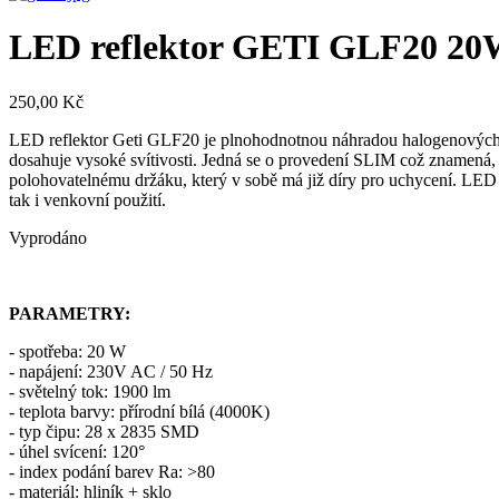
LED reflektor GETI GLF20 20
250,00 Kč
LED reflektor Geti GLF20 je plnohodnotnou náhradou halogenových r
dosahuje vysoké svítivosti. Jedná se o provedení SLIM což znamená, že
polohovatelnému držáku, který v sobě má již díry pro uchycení. LED r
tak i venkovní použití.
Vyprodáno
PARAMETRY:
- spotřeba: 20 W
- napájení: 230V AC / 50 Hz
- světelný tok: 1900 lm
- teplota barvy: přírodní bílá (4000K)
- typ čipu: 28 x 2835 SMD
- úhel svícení: 120°
- index podání barev Ra: >80
- materiál: hliník + sklo