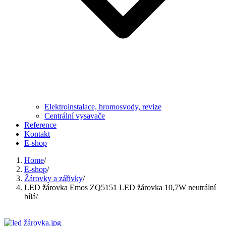
Elektroinstalace, hromosvody, revize
Centrální vysavače
Reference
Kontakt
E-shop
Home
/
E-shop
/
Žárovky a zářivky
/
LED žárovka Emos ZQ5151 LED žárovka 10,7W neutrální
bílá
/