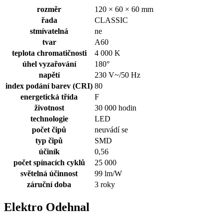
rozměr
120 × 60 × 60 mm
řada
CLASSIC
stmívatelná
ne
tvar
A60
teplota chromatičnosti
4 000 K
úhel vyzařování
180°
napětí
230 V~/50 Hz
index podání barev (CRI)
80
energetická třída
F
životnost
30 000 hodin
technologie
LED
počet čipů
neuvádí se
typ čipů
SMD
účiník
0,56
počet spínacích cyklů
25 000
světelná účinnost
99 lm/W
záruční doba
3 roky
Elektro Odehnal