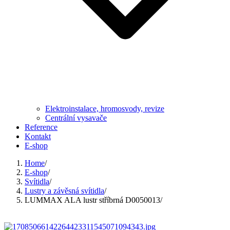
Elektroinstalace, hromosvody, revize
Centrální vysavače
Reference
Kontakt
E-shop
Home
/
E-shop
/
Svítidla
/
Lustry a závěsná svítidla
/
LUMMAX ALA lustr stříbrná D0050013
/