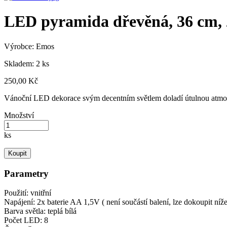
LED pyramida dřevěná, 36 cm, 
Výrobce:
Emos
Skladem: 2 ks
250,00 Kč
Vánoční LED dekorace svým decentním světlem doladí útulnou atmosf
Množství
ks
Koupit
Parametry
Použití: vnitřní
Napájení: 2x baterie AA 1,5V ( není součástí balení, lze dokoupit níže
Barva světla: teplá bílá
Počet LED: 8