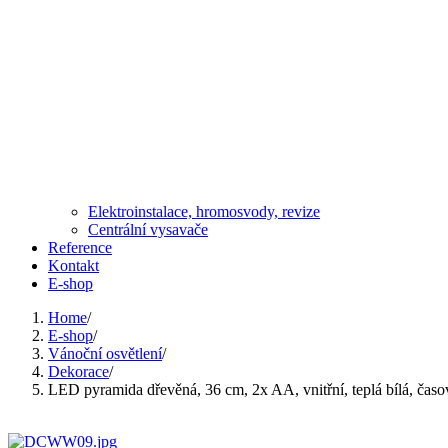
Elektroinstalace, hromosvody, revize
Centrální vysavače
Reference
Kontakt
E-shop
Home
/
E-shop
/
Vánoční osvětlení
/
Dekorace
/
LED pyramida dřevěná, 36 cm, 2x AA, vnitřní, teplá bílá,