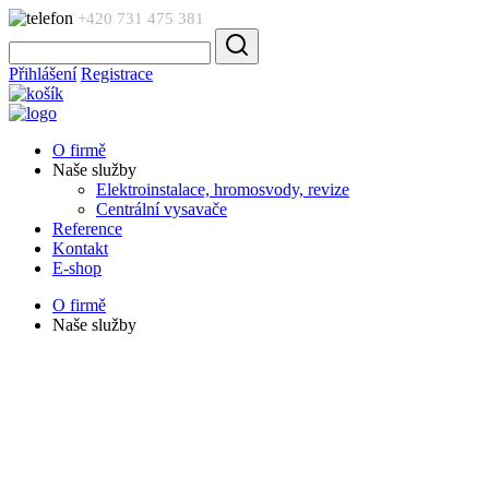
+420 731 475 381
Přihlášení
Registrace
O firmě
Naše služby
Elektroinstalace, hromosvody, revize
Centrální vysavače
Reference
Kontakt
E-shop
O firmě
Naše služby