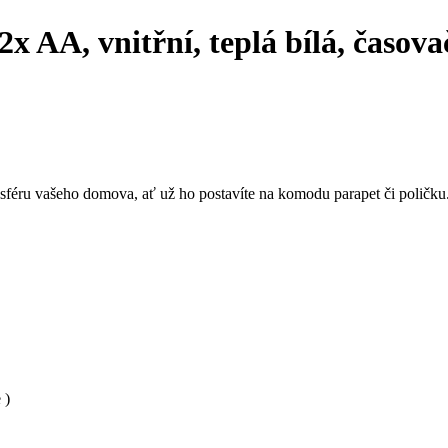
2x AA, vnitřní, teplá bílá, ča
éru vašeho domova, ať už ho postavíte na komodu parapet či poličku
 )