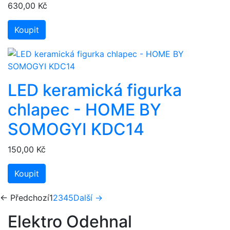
630,00 Kč
Koupit
LED keramická figurka
chlapec - HOME BY
SOMOGYI KDC14
150,00 Kč
Koupit
(aktuální)
← Předchozí
1
2
3
4
5
Další →
Elektro Odehnal