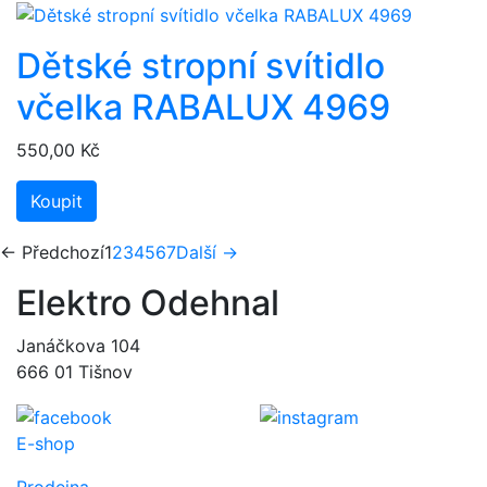
Dětské stropní svítidlo
včelka RABALUX 4969
550,00 Kč
Koupit
(aktuální)
← Předchozí
1
2
3
4
5
6
7
Další →
Elektro Odehnal
Janáčkova 104
666 01 Tišnov
E-shop
Prodejna