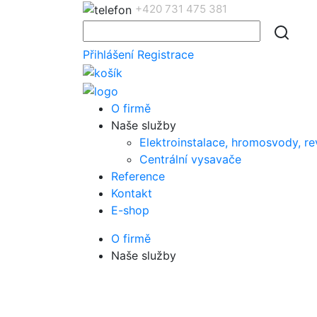
+420 731 475 381
Přihlášení
Registrace
O firmě
Naše služby
Elektroinstalace, hromosvody, re
Centrální vysavače
Reference
Kontakt
E-shop
O firmě
Naše služby