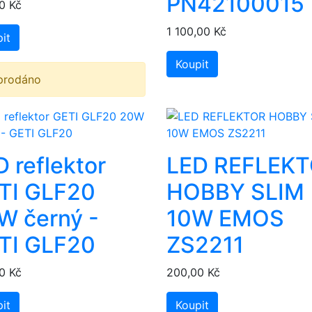
PN42100015
0 Kč
1 100,00 Kč
it
Koupit
prodáno
 reflektor
LED REFLEK
TI GLF20
HOBBY SLIM
W černý -
10W EMOS
TI GLF20
ZS2211
0 Kč
200,00 Kč
it
Koupit