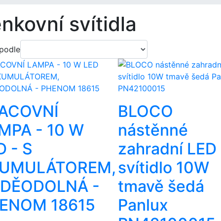
nkovní svítidla
 podle
ACOVNÍ
BLOCO
MPA - 10 W
nástěnné
D - S
zahradní LED
UMULÁTOREM,
svítidlo 10W
DĚODOLNÁ -
tmavě šedá
ENOM 18615
Panlux