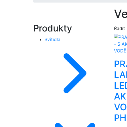
Ve
Produkty
Řadit
Svítidla
PR
LA
LE
AK
VO
PH