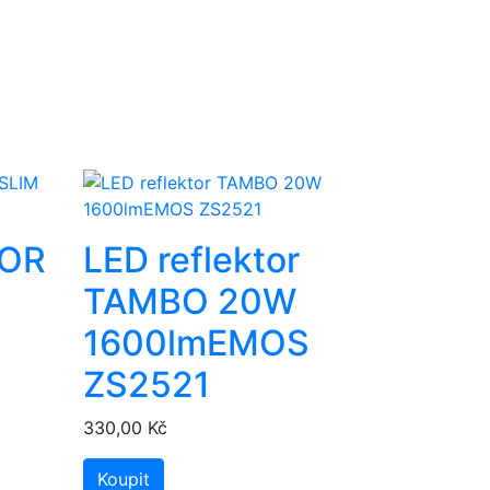
TOR
LED reflektor
TAMBO 20W
1600lmEMOS
ZS2521
330,00 Kč
Koupit