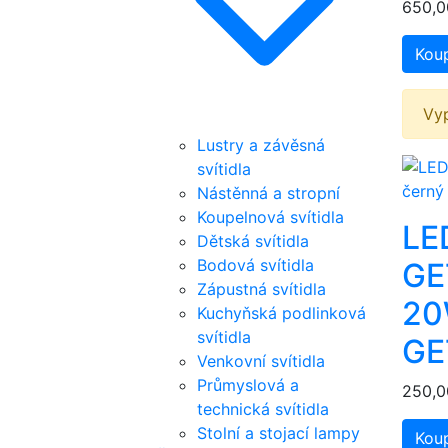
650,0
Koup
Vy
Lustry a závěsná
svítidla
Nástěnná a stropní
Koupelnová svítidla
LED
Dětská svítidla
Bodová svítidla
GE
Zápustná svítidla
20
Kuchyňská podlinková
svítidla
GE
Venkovní svítidla
Průmyslová a
250,0
technická svítidla
Stolní a stojací lampy
Koup