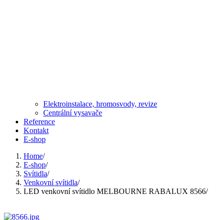
Elektroinstalace, hromosvody, revize
Centrální vysavače
Reference
Kontakt
E-shop
Home
/
E-shop
/
Svítidla
/
Venkovní svítidla
/
LED venkovní svítidlo MELBOURNE RABALUX 8566
/