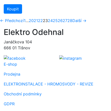
Koupit
(aktuální)
← Předchozí
1
…
20
21
22
23
24
25
26
27
28
Další →
Elektro Odehnal
Janáčkova 104
666 01 Tišnov
E-shop
Prodejna
ELEKTROINSTALACE - HROMOSVODY - REVIZE
Obchodní podmínky
GDPR