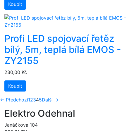
Koupit
Profi LED spojovací řetěz
bílý, 5m, teplá bílá EMOS -
ZY2155
230,00 Kč
Koupit
(aktuální)
← Předchozí
1
2
3
4
5
Další →
Elektro Odehnal
Janáčkova 104